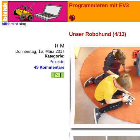
Programmieren mit EV3
blikk
mint
blog
Unser Robohund (4/13)
R M
Donnerstag, 16. März 2017
Kategorie:
Projekte
49 Kommentare