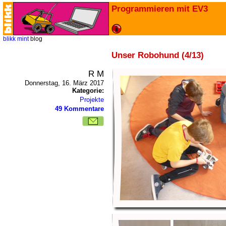
Programmieren mit EV3
blikk
mint
blog
Unser Robohund (4/13)
R M
Donnerstag, 16. März 2017
Kategorie:
Projekte
49 Kommentare