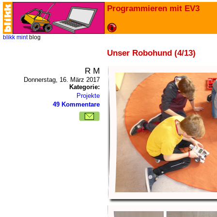
Programmieren mit EV3
blikk
mint
blog
Unser Robohund (4/13)
R M
Donnerstag, 16. März 2017
Kategorie:
Projekte
49 Kommentare