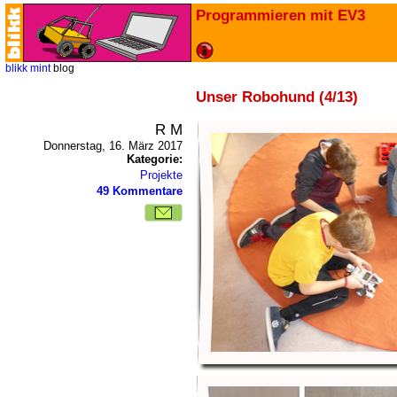
Programmieren mit EV3
blikk
mint
blog
Unser Robohund (4/13)
R M
Donnerstag, 16. März 2017
Kategorie:
Projekte
49 Kommentare