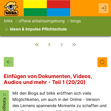
blikk
offene arbeitsumgebung
blogs
Ideen & Impulse Pflichtschule
Einfügen von Dokumenten, Videos,
Audios und mehr - Teil 1 (20/20)
Titel
Text
Autor/in
Mit den Blogs auf blikk eröffnen sich viele
Möglichkeiten, um auch in der Online - Version
Kategorien
des Lernens spannende Momente zu schaffen und